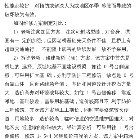
性能都较好，对预防或解决人为或地区冬季 冻胀而导致的
破坏较为有效。
加固维修方案制定对比：
1）老桥注浆加固方案。注浆可封堵裂缝，对台身、拱
圈有一 定的加强，但因老桥基础先天条件不佳，且桥上有
超重交通通行， 不能阻止病害的继续发展，故不予采用。
2）拆除老桥，修建新桥（涵）方案。该方案中首先是
桥址的 选择。原址地基不宜建设桥梁，如往 0 号台侧偏
移，可采用扩大基 础，亦利于防护工程修筑，缺点是 0 号
台靠山体，且近路线急弯侧， 基础和河道改迁开挖石方量
大，造价高亦对环境破坏较大。如往 1 号台侧偏移，靠近
滩地，基础较差，需采用桩基础，造价较高且不 利于防护
工程修筑。其次该方案施工工期长，同时需要修筑较长便
道，用地较多，造价较高，临时便道的交通维护困难大，对
地区交 通运输的影响较大。经计算分析，可采用往 1 号台
侧偏移，修筑 1- 5×4 米钢筋砼箱涵的方案。该方案中箱涵