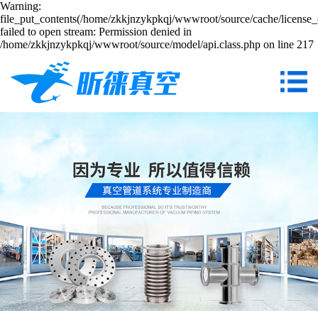
Warning:
file_put_contents(/home/zkkjnzykpkqj/wwwroot/source/cache/license_
failed to open stream: Permission denied in
/home/zkkjnzykpkqj/wwwroot/source/model/api.class.php on line 217