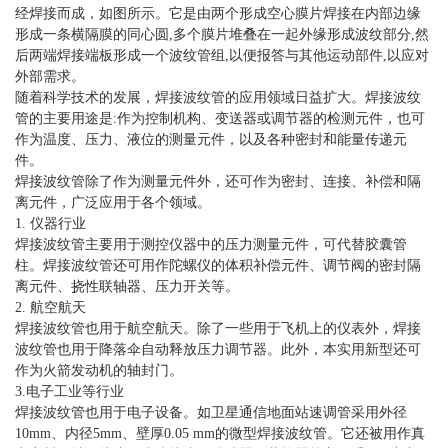
经焊接而成，如图所示。它是由两个形成空心膜片焊接在内部边缘
形成一条横隔膜的同心圆,多个膜片堆叠在一起外缘形成波纹部分,然
后两端焊接端板形成一个波纹管组,以便报答与其他运动部件,以应对
外部需求。
随着科学技术的发展，焊接波纹管的应用领域日益扩大。焊接波纹
管的主要用途是:作为控制机构、变送器或调节器的检测元件，也可
作为温度、压力、液位的测量元件，以及各种密封和能量传递元
件。
焊接波纹管除了作为测量元件外，还可作为密封、连接、补偿和隔
离元件，广泛应用于各个领域。
1. 仪器行业
焊接波纹管主要用于测控仪器中的压力测量元件，可代替胶囊管
柱。焊接波纹管还可用作陀螺仪的体积补偿元件、调节阀的密封隔
离元件、挠性联轴器、压力开关等。
2. 航空航天
焊接波纹管也用于航空航天。除了一些用于飞机上的仪表外，焊接
波纹管也用于降落伞自动释放压力调节器。此外，本实用新型还可
作为火箭发动机的轴封门。
3.电子工业等行业
焊接波纹管也用于电子设备。如卫星通信地面站速调管采用外径
10mm、内径5mm、壁厚0.05 mm的微型焊接波纹管。它还被用作真