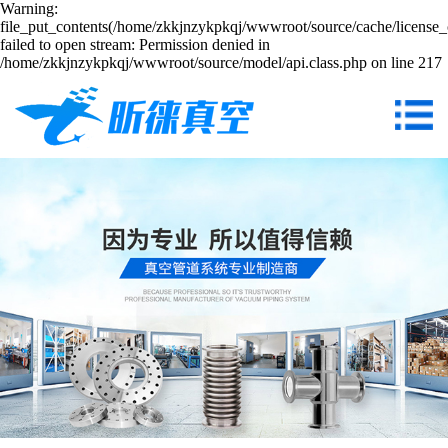
Warning:
file_put_contents(/home/zkkjnzykpkqj/wwwroot/source/cache/license_
failed to open stream: Permission denied in
/home/zkkjnzykpkqj/wwwroot/source/model/api.class.php on line 217